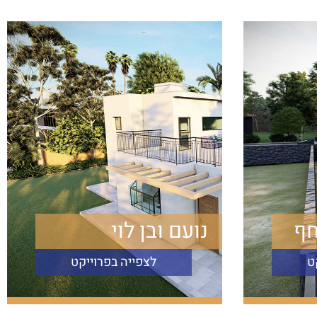
חף
נועם ובן לוי
ט
לצפייה בפרוייקט