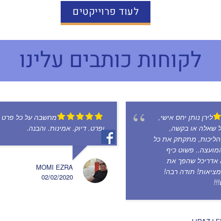
לעוד פרוייקטים
לקוחות כותבים עלינו
לירן נותן יחס אישי,
מחשבה על כל פרט
ל שאלה או בקשה,
ופרט. דיוק. אמינות. והבנה.
 הליכות, מתקתק את כל
מועצה.. פשוט כיף
 אדריכל שהפך את
MOMI EZRA
מציאות! תודה רבה!
02/02/2020
!!