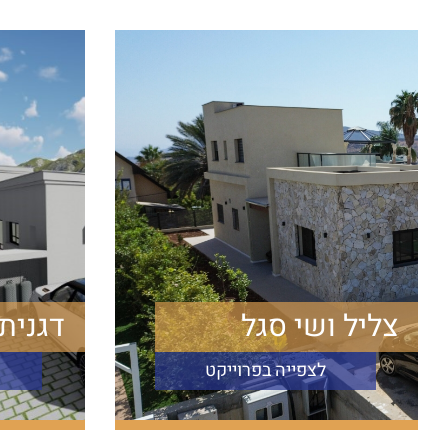
צליל ושי סגל
דגנית 
לצפייה בפרוייקט