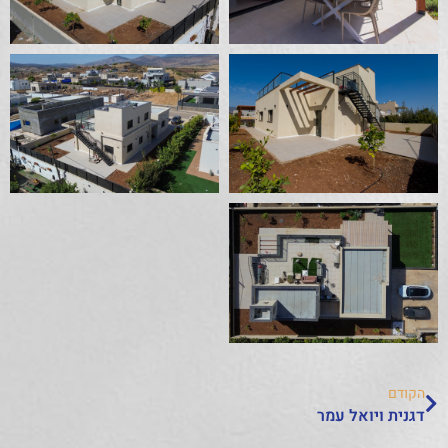
הקודם
דגנית ויואל עמר